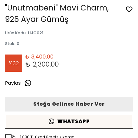
"Unutmabeni" Mavi Charm,
925 Ayar Gümüş
Ürün Kodu
:
HJC021
Stok
:
0
₺ 3,400.00
%
32
₺ 2,300.00
Paylaş
:
Stoğa Gelince Haber Ver
WHATSAPP
1.000 TL üzeri ücretsiz kargo