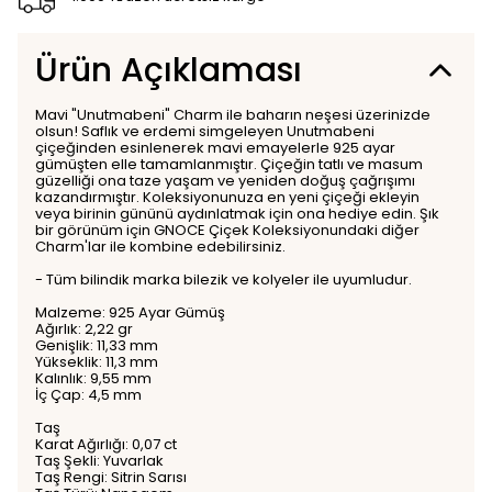
Ürün Açıklaması
Mavi "Unutmabeni" Charm ile baharın neşesi üzerinizde
olsun! Saflık ve erdemi simgeleyen Unutmabeni
çiçeğinden esinlenerek mavi emayelerle 925 ayar
gümüşten elle tamamlanmıştır. Çiçeğin tatlı ve masum
güzelliği ona taze yaşam ve yeniden doğuş çağrışımı
kazandırmıştır. Koleksiyonunuza en yeni çiçeği ekleyin
veya birinin gününü aydınlatmak için ona hediye edin. Şık
bir görünüm için GNOCE Çiçek Koleksiyonundaki diğer
Charm'lar ile kombine edebilirsiniz.
- Tüm bilindik marka bilezik ve kolyeler ile uyumludur.
Malzeme: 925 Ayar Gümüş
Ağırlık: 2,22 gr
Genişlik: 11,33 mm
Yükseklik: 11,3 mm
Kalınlık: 9,55 mm
İç Çap: 4,5 mm
Taş
Karat Ağırlığı: 0,07 ct
Taş Şekli: Yuvarlak
Taş Rengi: Sitrin Sarısı