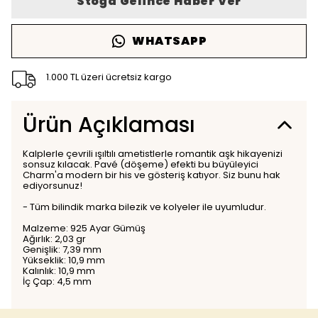
Stoğa Gelince Haber Ver
WHATSAPP
1.000 TL üzeri ücretsiz kargo
Ürün Açıklaması
Kalplerle çevrili ışıltılı ametistlerle romantik aşk hikayenizi
sonsuz kılacak. Pavé (döşeme) efekti bu büyüleyici
Charm'a modern bir his ve gösteriş katıyor. Siz bunu hak
ediyorsunuz!
- Tüm bilindik marka bilezik ve kolyeler ile uyumludur.
Malzeme: 925 Ayar Gümüş
Ağırlık: 2,03 gr
Genişlik: 7,39 mm
Yükseklik: 10,9 mm
Kalınlık: 10,9 mm
İç Çap: 4,5 mm