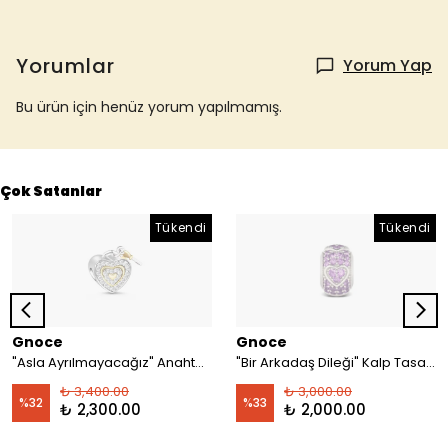
Yorumlar
Yorum Yap
Bu ürün için henüz yorum yapılmamış.
Çok Satanlar
Tükendi
Tükendi
Gnoce
Gnoce
"Asla Ayrılmayacağız" Anahtar ve Kilit Charm, 925 Ayar Gümüş
"Bir Arkadaş Dileği" Kalp Tasarımlı ve Işıltılı Ametist Taşlarla İşlenmiş Charm, 925 Ayar Gümüş
₺ 3,400.00
₺ 3,000.00
%
32
%
33
₺ 2,300.00
₺ 2,000.00