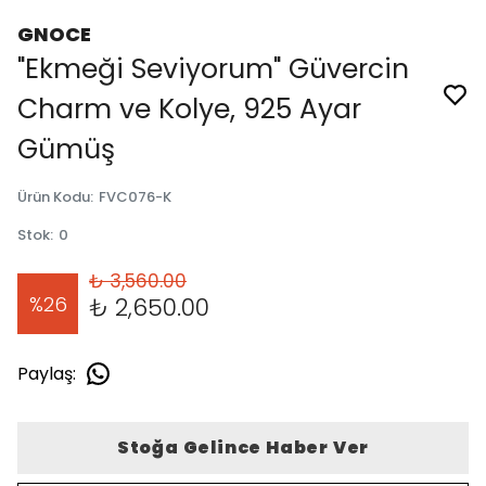
GNOCE
"Ekmeği Seviyorum" Güvercin
Charm ve Kolye, 925 Ayar
Gümüş
Ürün Kodu
:
FVC076-K
Stok
:
0
₺ 3,560.00
%
26
₺ 2,650.00
Paylaş
:
Stoğa Gelince Haber Ver