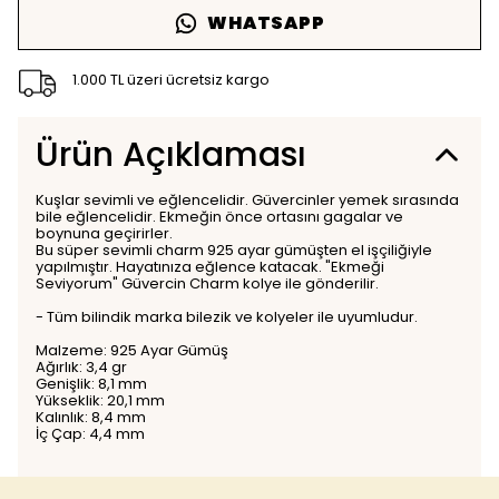
WHATSAPP
1.000 TL üzeri ücretsiz kargo
Ürün Açıklaması
Kuşlar sevimli ve eğlencelidir. Güvercinler yemek sırasında
bile eğlencelidir. Ekmeğin önce ortasını gagalar ve
boynuna geçirirler.
Bu süper sevimli charm 925 ayar gümüşten el işçiliğiyle
yapılmıştır. Hayatınıza eğlence katacak. "Ekmeği
Seviyorum" Güvercin Charm kolye ile gönderilir.
- Tüm bilindik marka bilezik ve kolyeler ile uyumludur.
Malzeme: 925 Ayar Gümüş
Ağırlık: 3,4 gr
Genişlik: 8,1 mm
Yükseklik: 20,1 mm
Kalınlık: 8,4 mm
İç Çap: 4,4 mm