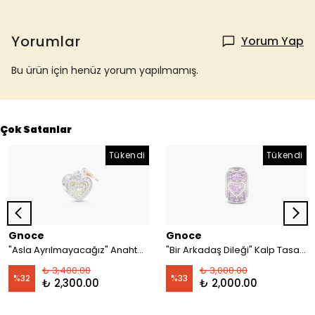
Yorumlar
Yorum Yap
Bu ürün için henüz yorum yapılmamış.
Çok Satanlar
Tükendi
Tükendi
Gnoce
Gnoce
"Asla Ayrılmayacağız" Anahtar ve Kilit Charm, 925 Ayar Gümüş
"Bir Arkadaş Dileği" Kalp Tasarımlı ve Işıltılı Ametist Taşlarla İşlenmiş Charm, 925 Ayar Gümüş
₺ 3,400.00
₺ 3,000.00
%
32
%
33
₺ 2,300.00
₺ 2,000.00