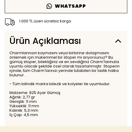
WHATSAPP
1.000 TL üzeri ücretsiz kargo
Ürün Açıklaması
Charmlarınızın kaymasını veya birbirine dolaşmasını
önlemek için mükemmel bir stoper mi arıyorsunuz? Bu
gümüş stoper, bilekliğiniz ve en sevdiğiniz Charm'larınızla
uyumlu olacak şekilde özel olarak tasarlanmıştır. Stoperin
içinde, tüm Charm'larınızı yerinde tutabilen bir lastik halka
bulunur.
- Tüm bilindik marka bilezik ve kolyeler ile uyumludur.
Malzeme: 925 Ayar Gümüş
Ağırlık: 2,77 gr
Genişlik: 11 mm
Yükseklik: 11 mm
Kalınlık: 5,3 mm
İç Çap: 4,5 mm