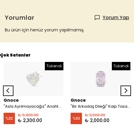
Yorumlar
Yorum Yap
Bu ürün için henüz yorum yapılmamış.
Çok Satanlar
Tükendi
Tükendi
Gnoce
Gnoce
"Asla Ayrılmayacağız" Anahtar ve Kilit Charm, 925 Ayar Gümüş
"Bir Arkadaş Dileği" Kalp Tasarımlı ve Işıltılı Ametist Taşlarla İşlenmiş Charm, 925 Ayar Gümüş
₺ 3,400.00
₺ 3,000.00
%
32
%
33
₺ 2,300.00
₺ 2,000.00